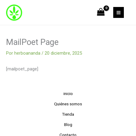
Ir
al
contenido
MailPoet Page
Por
herboananda
/
20 diciembre, 2025
[mailpoet_page]
inicio
Quiénes somos
Tienda
Blog
Contacto