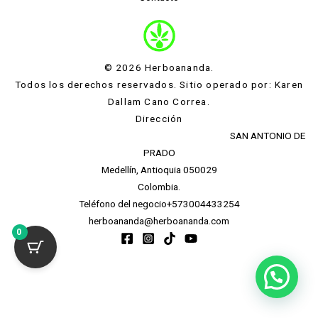
© 2026 Herboananda.
Todos los derechos reservados. Sitio operado por: Karen
Dallam Cano Correa.
Dirección
CL 53 A SUR 72 119 IN 301 BRR BARICHARA CORR
SAN ANTONIO DE
PRADO
Medellín, Antioquia 050029
Colombia.
Teléfono del negocio
+573004433254
herboananda@herboananda.com
0