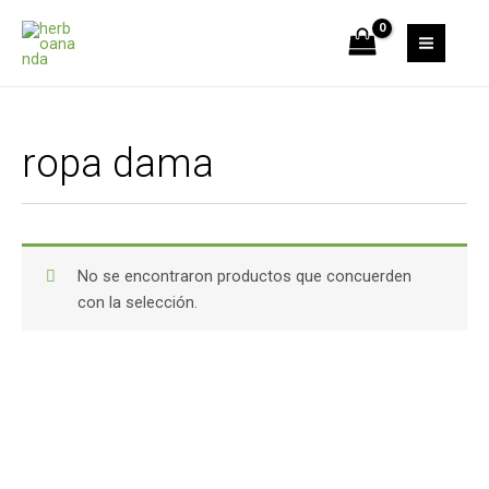
Ir
S
4
al
e
p
contenido
a
r
r
o
c
d
ropa dama
h
u
c
t
o
No se encontraron productos que concuerden
s
con la selección.